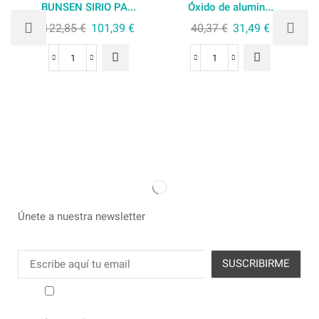
BUNSEN SIRIO PA...
Óxido de alumin...
122,85
€
101,39
€
40,37
€
31,49
€
Únete a nuestra newsletter
He leído y acepto los términos y condiciones