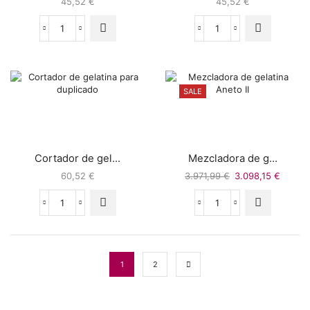
45,52
€
45,52
€
SALE
Cortador de gel...
Mezcladora de g...
60,52
€
3.971,99
€
3.098,15
€
1
2