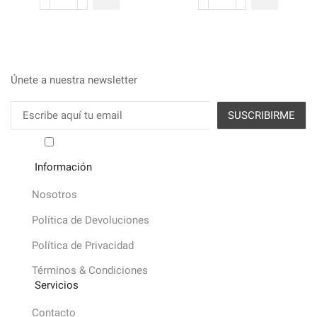
Recipiente
Recipiente
neumático
a
para
presión
cilindros
cantidad
cantidad
Únete a nuestra newsletter
He leído y acepto los términos y condiciones
Información
Nosotros
Política de Devoluciones
Política de Privacidad
Términos & Condiciones
Servicios
Contacto