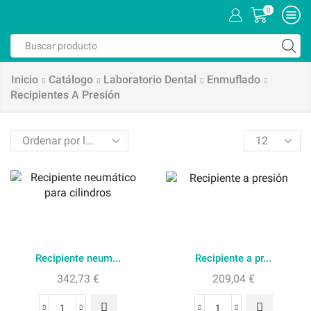
0
Search
input
Inicio
Catálogo
Laboratorio Dental
Enmuflado
Recipientes A Presión
Products
per
page
Recipiente neum...
Recipiente a pr...
342,73
€
209,04
€