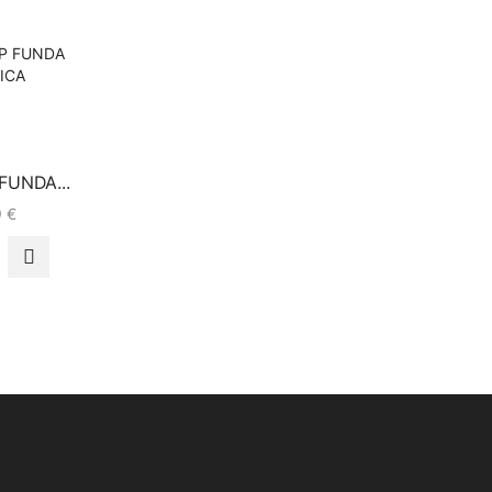
FUNDA...
9
€