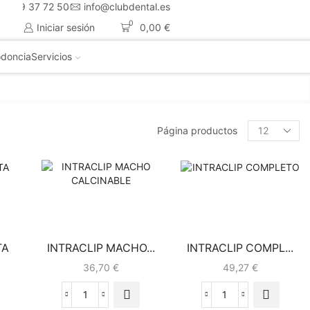
4 659 37 72 50
info@clubdental.es
0
Iniciar sesión
0,00
€
doncia
Servicios
Página productos
TA
INTRACLIP MACHO...
INTRACLIP COMPL...
36,70
€
49,27
€