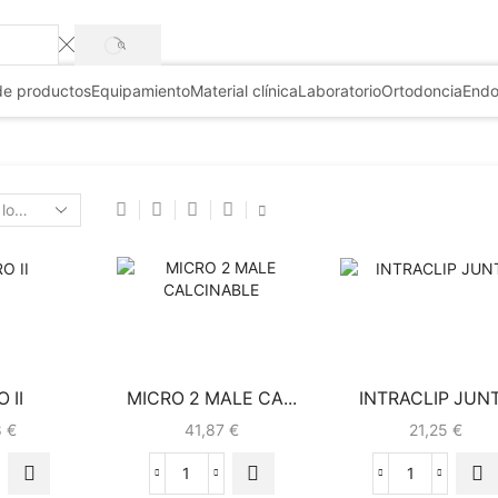
+3
de productos
Equipamiento
Material clínica
Laboratorio
Ortodoncia
Endo
 II
MICRO 2 MALE CA...
INTRACLIP JUN
8
€
41,87
€
21,25
€