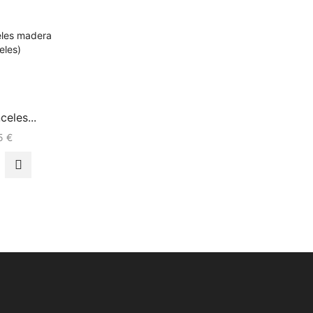
celes...
85
€