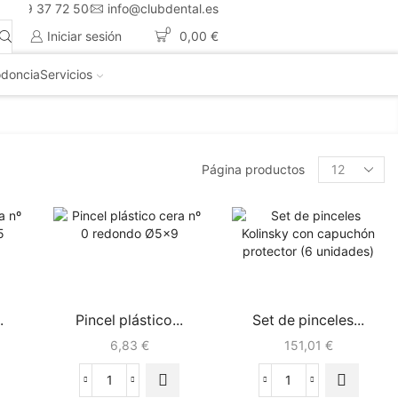
4 659 37 72 50
info@clubdental.es
0
Iniciar sesión
0,00
€
doncia
Servicios
Página productos
.
Pincel plástico...
Set de pinceles...
6,83
€
151,01
€