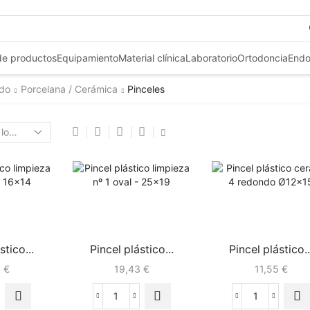
+3
de productos
Equipamiento
Material clínica
Laboratorio
Ortodoncia
Endo
ado
Porcelana / Cerámica
Pinceles
stico...
Pincel plástico...
Pincel plástico..
9
€
19,43
€
11,55
€