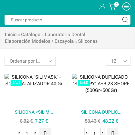
0
Inicio
Catálogo
Laboratorio Dental
Elaboración Modelos / Escayola
Siliconas
SALE
SALE
SILICONA «SILIM...
SILICONA DUPLIC...
8,82
€
7,27
€
58,43
€
48,22
€