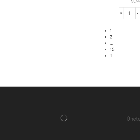
19,7
Radiografías
(5)
Radiología Digital
(12)
Escáner de placas de fósforo
(2)
1
2
Ortopantomógrafos
(8)
…
Sistema de imagen 2d
(1)
15
Sistema de imagen 3d
(6)
Sensores intraorales
(1)
Rayos X
(8)
Sistema de imagen intraoral
(3)
Rotatorios
(35)
Contraangulos
(11)
Micromotores
(2)
Únete
Piezas rectas
(2)
Rotor
(14)