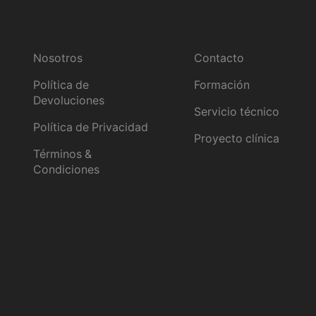
Turbinas
(4)
Información
Servicios
Taburetes
(20)
Unidades dentales
(3)
Nosotros
Contacto
Laboratorio dental
(1281)
Política de
Formación
Aleaciones y soldaduras
(3)
Devoluciones
Servicio técnico
Arenado
(35)
Política de Privacidad
Proyecto clínica
Chorros de arena
(29)
Términos &
Consumibles
(4)
Condiciones
Articuladores y arcos faciales
(68)
Articuladores semiajustables y arcos
faciales
(14)
Articuladores Sencillos
(19)
Aspiradores
(19)
Cad/Cam
(24)