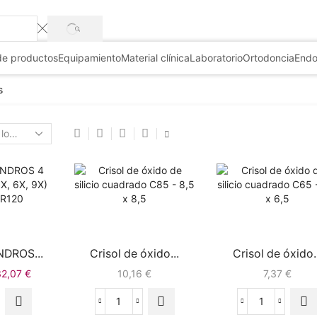
+3
de productos
Equipamiento
Material clínica
Laboratorio
Ortodoncia
Endo
s
NDROS...
Crisol de óxido...
Crisol de óxido..
32,07
€
10,16
€
7,37
€