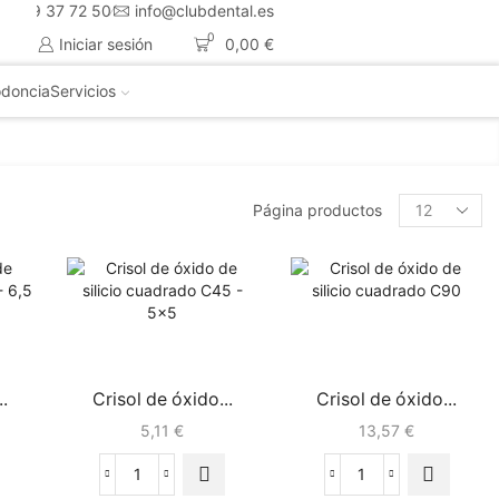
4 659 37 72 50
info@clubdental.es
0
Iniciar sesión
0,00
€
doncia
Servicios
Página productos
.
Crisol de óxido...
Crisol de óxido...
5,11
€
13,57
€