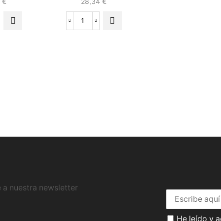
4
€
28,34
€
 a nuestra newsletter
He leído y 