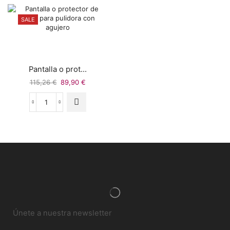
SALE
Pantalla o prot...
115,26
€
89,90
€
Únete a nuestra newsletter