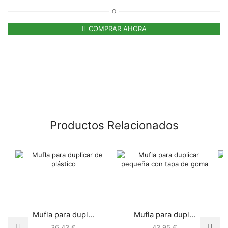
O
COMPRAR AHORA
Productos Relacionados
Mufla para dupl...
Mufla para dupl...
36,43
€
43,95
€