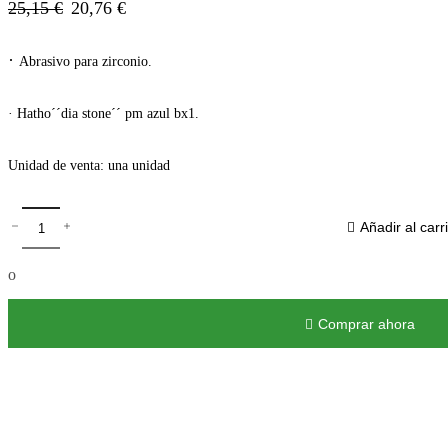
25,15
€
20,76
€
·
Abrasivo para zirconio.
·
Hatho´´dia stone´´ pm azul bx1.
Unidad de venta: una unidad
Añadir al carri
o
Comprar ahora