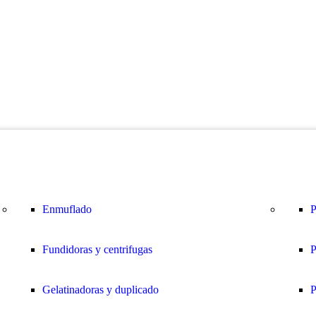
Enmuflado
P
Fundidoras y centrifugas
P
Gelatinadoras y duplicado
P