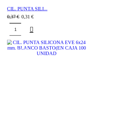
CIL. PUNTA SILI...
0,37
€
0,31
€
SALE