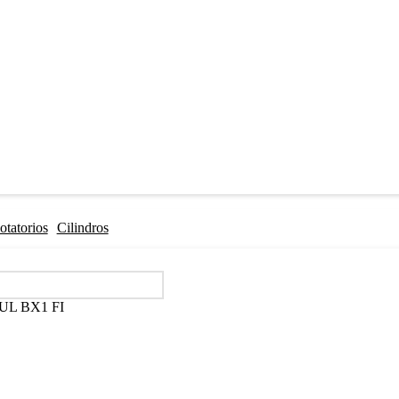
otatorios
Cilindros
L BX1 FI