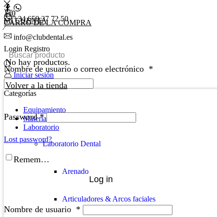
0
+34 659 37 72 50
MI CUENTA
CARRO DE LA COMPRA
info@clubdental.es
Login
Registro
No hay productos.
Nombre de usuario o correo electrónico
*
Iniciar sesión
0
0,00
€
0
Volver a la tienda
Categorías
Equipamiento
Password
*
Material clínica
Laboratorio
Lost password?
Laboratorio Dental
Remember Me
Arenado
Log in
Articuladores & Arcos faciales
Nombre de usuario
*