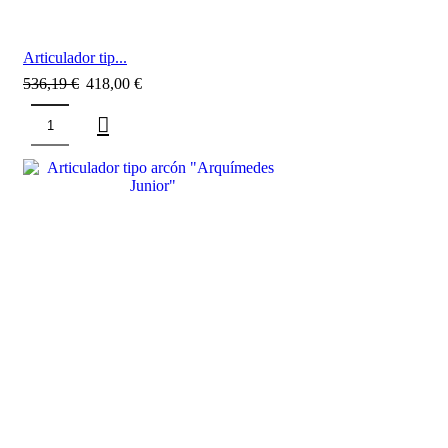
Articulador tip...
536,19
€
418,00
€
SALE