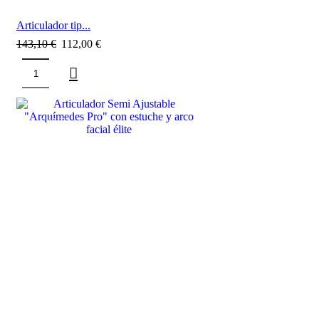
Articulador tip...
143,10
€
112,00
€
SALE