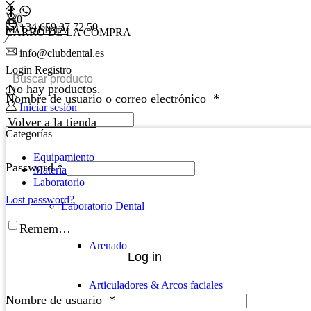
0
+34 659 37 72 50
MI CUENTA
CARRO DE LA COMPRA
info@clubdental.es
Login
Registro
No hay productos.
Nombre de usuario o correo electrónico
*
Iniciar sesión
0
0,00
€
0
Volver a la tienda
Categorías
Equipamiento
Password
*
Material clínica
Laboratorio
Lost password?
Laboratorio Dental
Remember Me
Arenado
Log in
Articuladores & Arcos faciales
Nombre de usuario
*