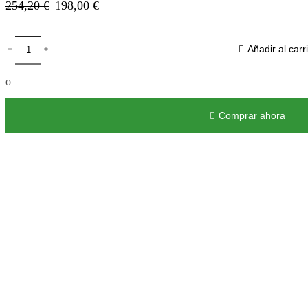
254,20
€
198,00
€
Añadir al carri
o
Comprar ahora