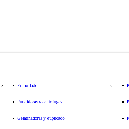
Enmuflado
P
Fundidoras y centrifugas
P
Gelatinadoras y duplicado
P