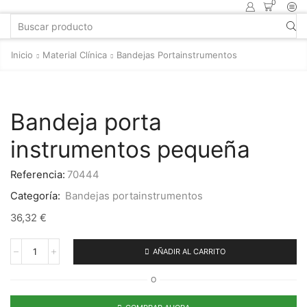
0
Inicio
Material Clínica
Bandejas Portainstrumentos
Bandeja porta
instrumentos pequeña
Referencia:
70444
Categoría:
Bandejas portainstrumentos
36,32
€
AÑADIR AL CARRITO
O