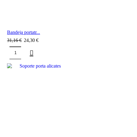
Bandeja portatr...
31,16
€
24,30
€