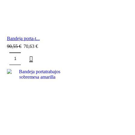
Bandeja porta-t...
90,55
€
70,63
€
SALE