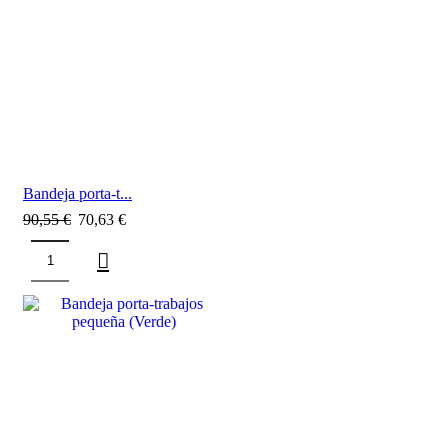
Bandeja porta-t...
90,55
€
70,63
€
SALE