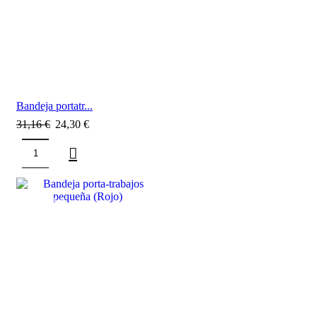
Bandeja portatr...
31,16
€
24,30
€
SALE