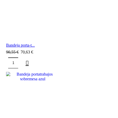
Bandeja porta-t...
90,55
€
70,63
€
SALE