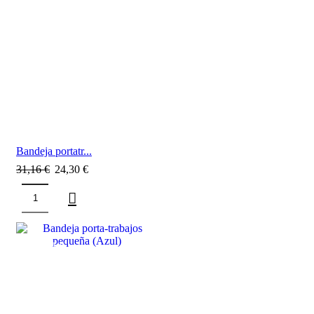
Bandeja portatr...
31,16
€
24,30
€
SALE