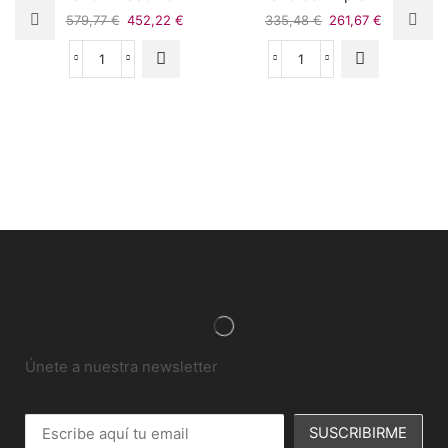
579,77
€
452,22
€
335,48
€
261,67
€
Únete a nuestra newsletter