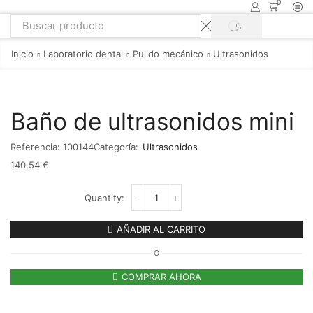
0
Inicio
Laboratorio dental
Pulido mecánico
Ultrasonidos
Baño de ultrasonidos mini
Referencia:
100144
Categoría:
Ultrasonidos
140,54
€
AÑADIR AL CARRITO
O
COMPRAR AHORA