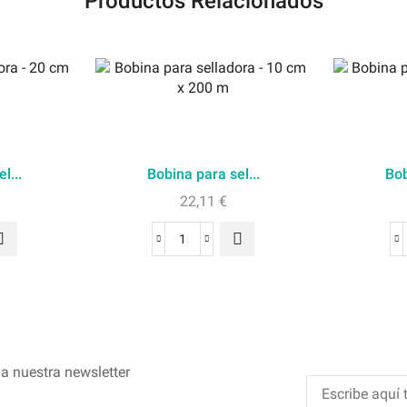
Productos Relacionados
l...
Bobina para sel...
Bob
22,11
€
a nuestra newsletter