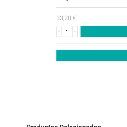
33,20
€