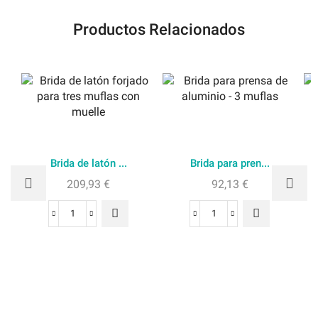
Productos Relacionados
Brida de latón ...
Brida para pren...
209,93
€
92,13
€
Brida
Brida
de
para
latón
prensa
forjado
de
para
aluminio
tres
-