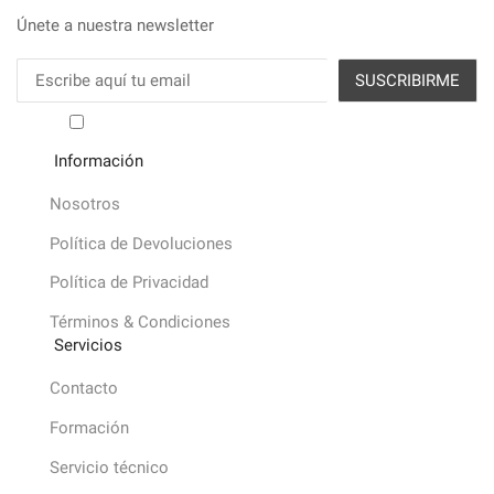
muflas
3
Únete a nuestra newsletter
con
muflas
muelle
cantidad
cantidad
He leído y acepto los términos y condiciones
Información
Nosotros
Política de Devoluciones
Política de Privacidad
Términos & Condiciones
Servicios
Contacto
Formación
Servicio técnico