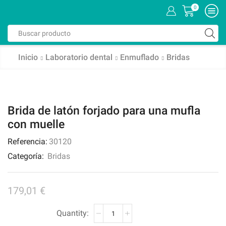
0
Search
input
Inicio
Laboratorio dental
Enmuflado
Bridas
Brida de latón forjado para una mufla
con muelle
Referencia:
30120
Categoría:
Bridas
179,01
€
Brida
de