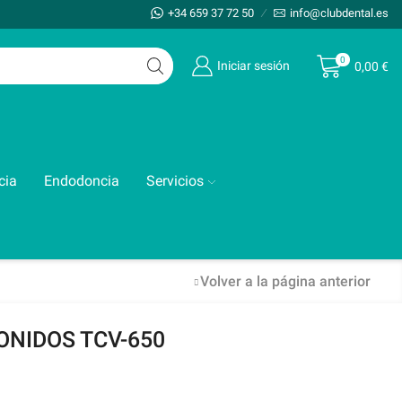
+34 659 37 72 50
info@clubdental.es
0
Iniciar sesión
0,00
€
cia
Endodoncia
Servicios
Volver a la página anterior
ONIDOS TCV-650