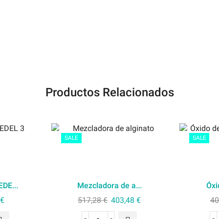
Productos Relacionados
SALE
SALE
DE...
Mezcladora de a...
Óxi
€
517,28
€
403,48
€
40