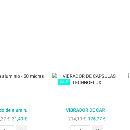
SALE
do de alumin...
VIBRADOR DE CAP...
,37
€
31,49
€
214,19
€
176,77
€