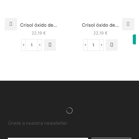
Crisol óxido de...
Crisol óxido de...
22,19
€
22,19
€
Únete a nuestra newsletter