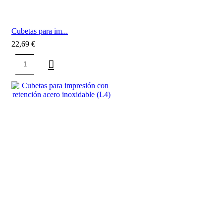
Cubetas para im...
22,69
€