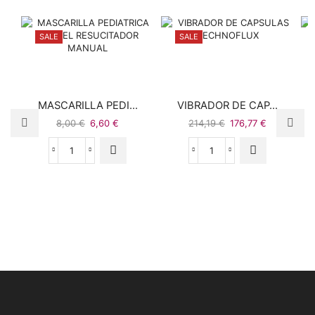
SALE
SALE
MASCARILLA PEDI...
VIBRADOR DE CAP...
8,00
€
6,60
€
214,19
€
176,77
€