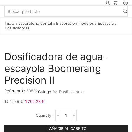
0
Inicio
Laboratorio dental
Elaboración modelos / Escayola
Dosificadoras
Dosificadora de agua-
escayola Boomerang
Precision II
Referencia:
80592
Categoría:
Dosificadoras
1.541,39
€
1.202,28
€
AÑADIR AL CARRITO