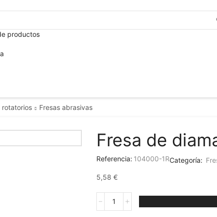
+3
de productos
ca
 rotatorios
Fresas abrasivas
Fresa de diama
Referencia:
104000-1R
Categoría:
Fre
5,58
€