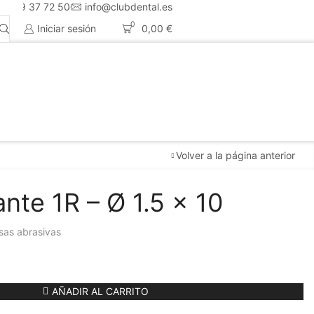
4 659 37 72 50
info@clubdental.es
0
Iniciar sesión
0,00
€
Volver a la página anterior
nte 1R – Ø 1.5 x 10
sas abrasivas
AÑADIR AL CARRITO