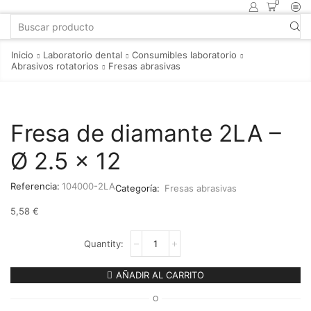
0
Inicio
Laboratorio dental
Consumibles laboratorio
Abrasivos rotatorios
Fresas abrasivas
Fresa de diamante 2LA –
Ø 2.5 x 12
Referencia:
104000-2LA
Categoría:
Fresas abrasivas
5,58
€
AÑADIR AL CARRITO
O