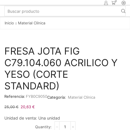
0
Inicio
Material Clínica
FRESA JOTA FIG
C79.104.060 ACRILICO Y
YESO (CORTE
STANDARD)
Referencia:
FYB0C9050
Categoría:
Material Clínica
25,00
€
20,63
€
Unidad de venta: Una unidad