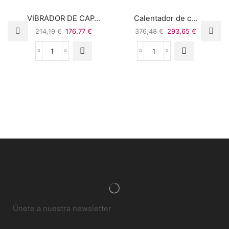
VIBRADOR DE CAP...
Calentador de c...
214,19
€
176,77
€
376,48
€
293,65
€
Únete a nuestra newsletter