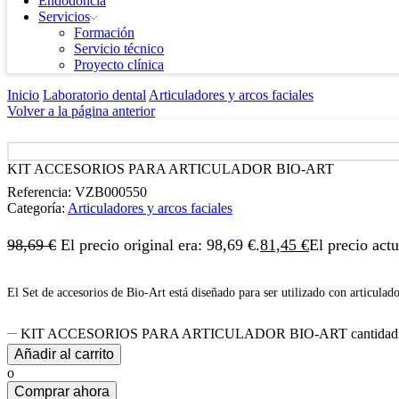
Endodoncia
Servicios
Formación
Servicio técnico
Proyecto clínica
Inicio
Laboratorio dental
Articuladores y arcos faciales
Volver a la página anterior
KIT ACCESORIOS PARA ARTICULADOR BIO-ART
Referencia:
VZB000550
Categoría:
Articuladores y arcos faciales
98,69
€
El precio original era: 98,69 €.
81,45
€
El precio actu
El Set de accesorios de Bio-Art está diseñado para ser utilizado con articulado
KIT ACCESORIOS PARA ARTICULADOR BIO-ART cantidad
Añadir al carrito
o
Comprar ahora