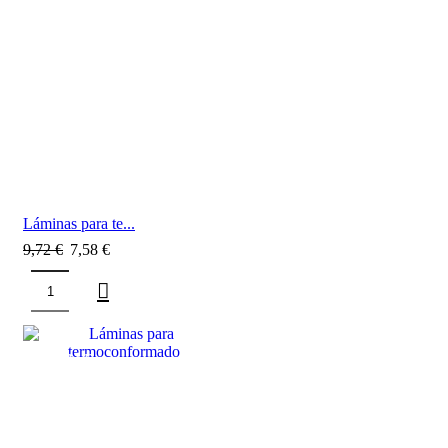
Láminas para te...
9,72
€
7,58
€
SALE