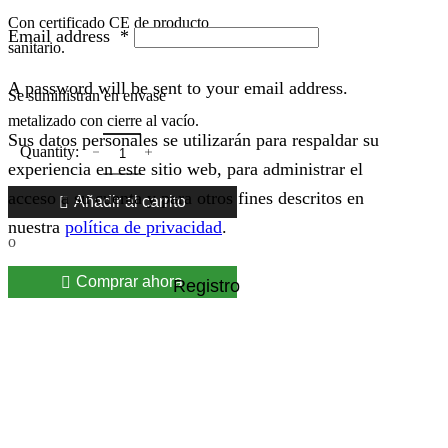
Con certificado CE de producto
Email address
*
sanitario.
A password will be sent to your email address.
Se suministran en envase
metalizado con cierre al vacío.
Sus datos personales se utilizarán para respaldar su
experiencia en este sitio web, para administrar el
acceso a su cuenta y para otros fines descritos en
Añadir al carrito
nuestra
política de privacidad
.
o
Comprar ahora
Registro