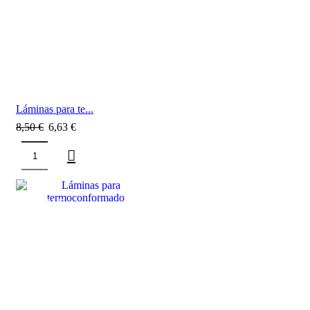
Láminas para te...
8,50
€
6,63
€
SALE