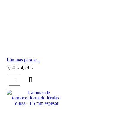
Láminas para te...
5,50
€
4,29
€