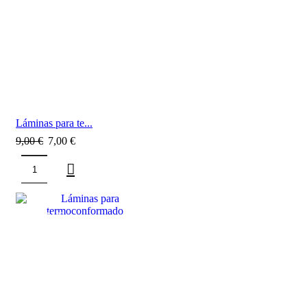
Láminas para te...
9,00
€
7,00
€
SALE