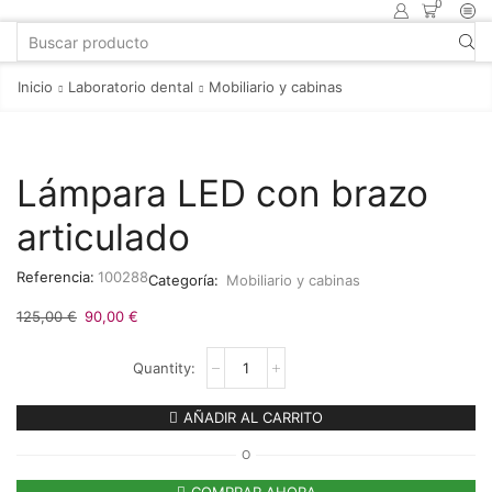
0
Inicio
Laboratorio dental
Mobiliario y cabinas
Lámpara LED con brazo
articulado
Referencia:
100288
Categoría:
Mobiliario y cabinas
125,00
€
90,00
€
AÑADIR AL CARRITO
O