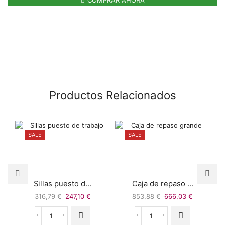
COMPRAR AHORA
Productos Relacionados
SALE
SALE
Sillas puesto d...
Caja de repaso ...
316,79
€
247,10
€
853,88
€
666,03
€