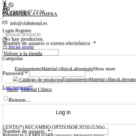
0
+34 659 37 72 50
MI CUENTA
CARRO DE LA COMPRA
info@clubdental.es
Login
Registro
No hay productos.
Nombre de usuario o correo electrónico
*
Iniciar sesión
0
0,00
€
0
Volver a la tienda
Categorías
Equipamiento
Material clínica
Laboratorio
Show more
Password
*
Equipamiento
Material clínica
Laborato
Catálogo de productos
Lost password?
Inicio
Material Clínica
Remember Me
Log in
LENTE(*) RECAMBIO OPTIVISOR Nº10 (3.50x)
Nombre de usuario
*
Referencia:
GEM0U0340