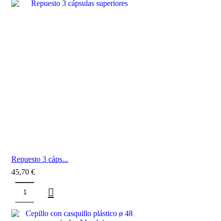
Repuesto 3 cáps...
45,70
€