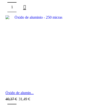
SALE
Óxido de alumin...
40,37
€
31,49
€