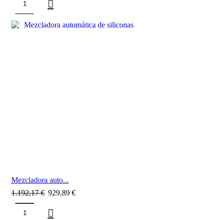
SALE
Mezcladora auto...
1.192,17
€
929,89
€