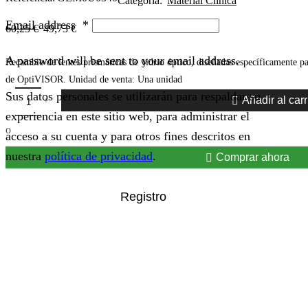
Categoría:
Material Clínica
Email address
*
60,25
€
49,73
€
A password will be sent to your email address.
Recambio de lentes prismáticas de vidrio óptico, diseñadas específicamente pa
de OptiVISOR. Unidad de venta: Una unidad
Sus datos personales se utilizarán para respaldar su
Añadir al carr
experiencia en este sitio web, para administrar el
o
acceso a su cuenta y para otros fines descritos en
nuestra
política de privacidad
.
Comprar ahora
Registro