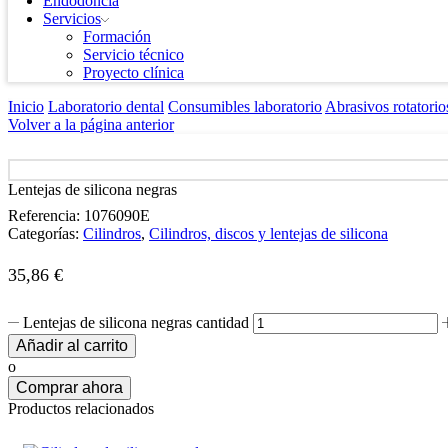
Endodoncia
Servicios
Formación
Servicio técnico
Proyecto clínica
Inicio
Laboratorio dental
Consumibles laboratorio
Abrasivos rotatorio
Volver a la página anterior
Lentejas de silicona negras
Referencia:
1076090E
Categorías:
Cilindros
,
Cilindros, discos y lentejas de silicona
35,86
€
Lentejas de silicona negras cantidad
Añadir al carrito
o
Comprar ahora
Productos relacionados