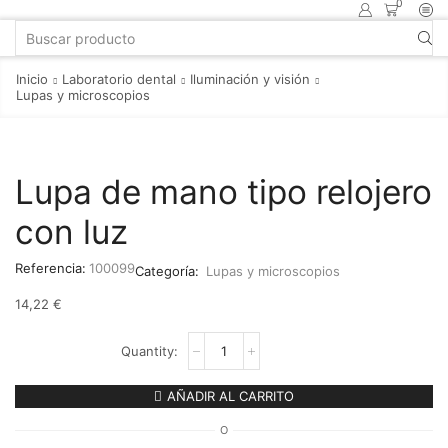
0
Inicio
Laboratorio dental
Iluminación y visión
Lupas y microscopios
Lupa de mano tipo relojero
con luz
Referencia:
100099
Categoría:
Lupas y microscopios
14,22
€
AÑADIR AL CARRITO
O