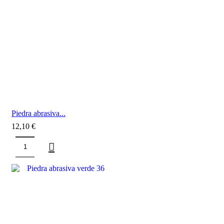
Piedra abrasiva...
12,10
€