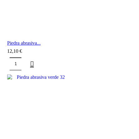
Piedra abrasiva...
12,10
€