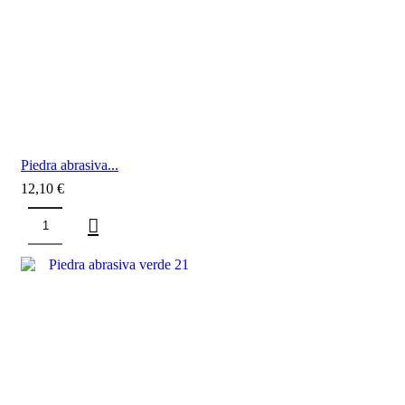
Piedra abrasiva...
12,10
€