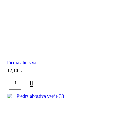
Piedra abrasiva...
12,10
€