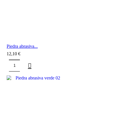
Piedra abrasiva...
12,10
€