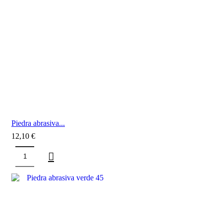
Piedra abrasiva...
12,10
€