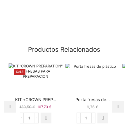
Productos Relacionados
SALE
KIT «CROWN PREP...
Porta fresas de...
130,50
€
107,70
€
9,76
€