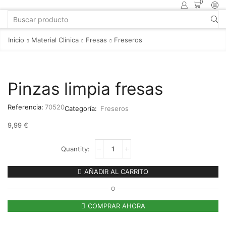
0
Inicio
Material Clínica
Fresas
Freseros
Pinzas limpia fresas
Referencia:
70520
Categoría:
Freseros
9,99
€
AÑADIR AL CARRITO
O
COMPRAR AHORA