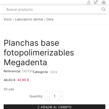
0
Inicio
Laboratorio dental
Cera
Planchas base
fotopolimerizables
Megadenta
Referencia:
130330
Categoría:
Cera
48,50
€
43,65
€
50 uds
AÑADIR AL CARRITO