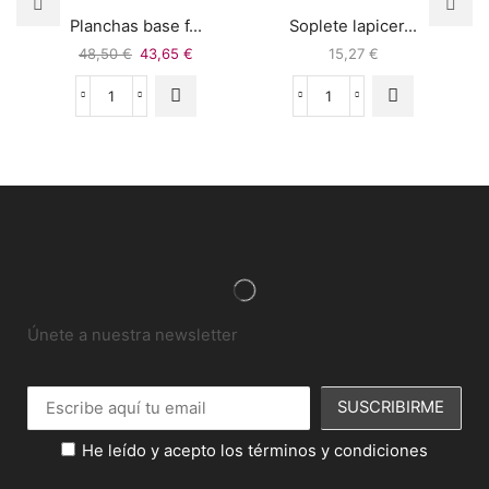
Planchas base f...
Soplete lapicer...
48,50
€
43,65
€
15,27
€
Únete a nuestra newsletter
He leído y acepto los términos y condiciones