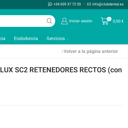
+34 659 37 72 50
info@clubdental.es
0
Iniciar sesión
0,00
€
cia
Endodoncia
Servicios
Volver a la página anterior
UX SC2 RETENEDORES RECTOS (con