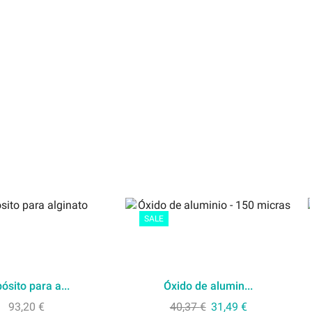
SALE
ósito para a...
Óxido de alumin...
93,20
€
40,37
€
31,49
€