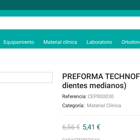
Equipamiento
Material clínica
Laboratorio
Ortodon
PREFORMA TECHNOFL
dientes medianos)
Referencia:
CEP000030
Categoría:
Material Clínica
6,56
€
5,41
€