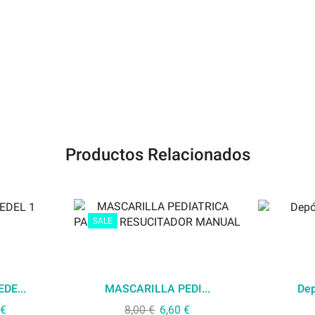
Productos Relacionados
SALE
DE...
MASCARILLA PEDI...
Dep
€
8,00
€
6,60
€