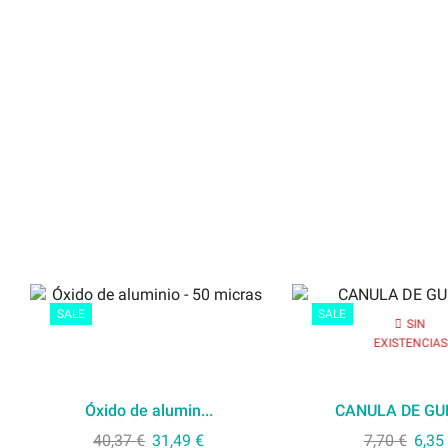
SALE
SALE
SIN
EXISTENCIAS
Óxido de alumin...
CANULA DE GUE
40,37
€
31,49
€
7,70
€
6,35