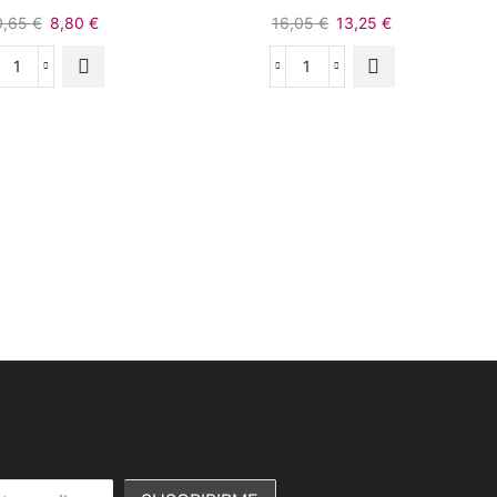
0,65
€
8,80
€
16,05
€
13,25
€