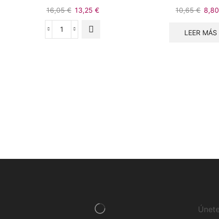
16,05
€
13,25
€
10,65
€
8,8
LEER MÁS
Únete