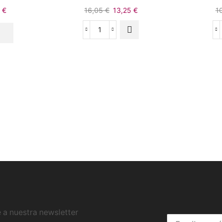
0
€
16,05
€
13,25
€
1
 a nuestra newsletter