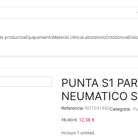
+3
de productos
Equipamiento
Material clínica
Laboratorio
Ortodoncia
Endo
PUNTA S1 PA
NEUMATICO S
Referencia:
ROT001460
Categoría:
Pu
15,00
€
12,38
€
Incluye 1 unidad.