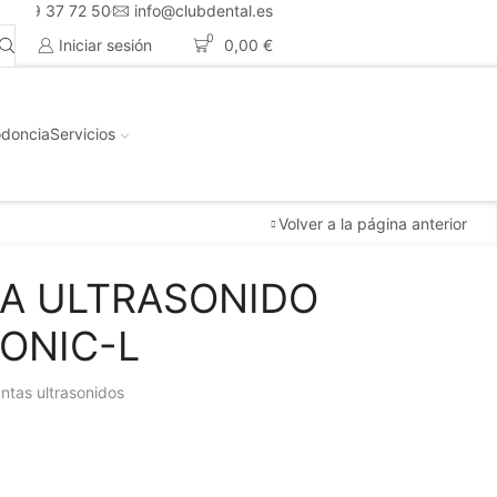
4 659 37 72 50
info@clubdental.es
0
Iniciar sesión
0,00
€
doncia
Servicios
Volver a la página anterior
RA ULTRASONIDO
ONIC-L
ntas ultrasonidos