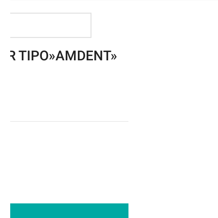
ER TIPO»AMDENT»
ito