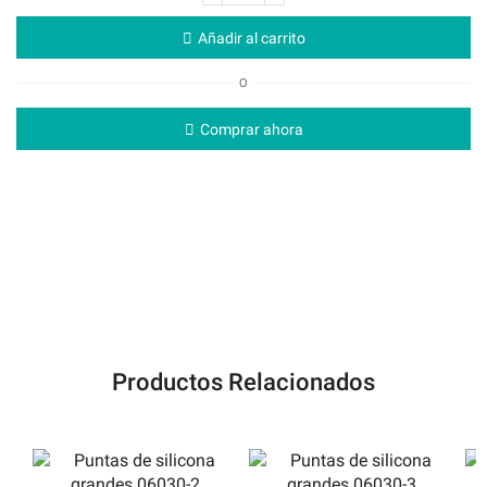
silicona
Añadir al carrito
grandes
06030-
O
1
cantidad
Comprar ahora
Productos Relacionados