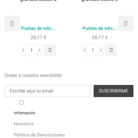
Puntas de silic...
Puntas de silic...
28,17
€
28,17
€
Puntas
Puntas
de
de
silicona
silicona
Facebook
Twitter
Instagram
Únete a nuestra newsletter
grandes
grandes
06030-
06030-
2
3
cantidad
cantidad
He leído y acepto los términos y condiciones
Información
Nosotros
Política de Devoluciones