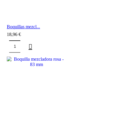
Boquillas mezcl...
18,96
€