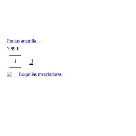
Puntas amarilla...
7,89
€