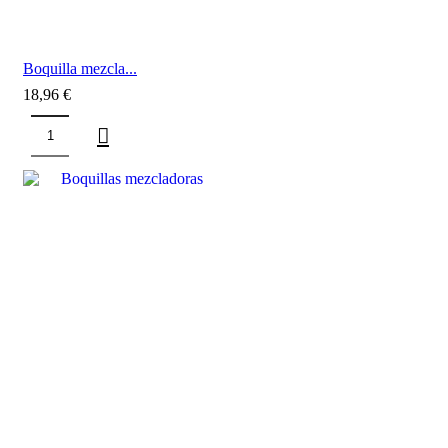
Boquilla mezcla...
18,96
€