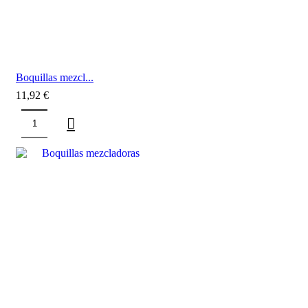
Boquillas mezcl...
11,92
€