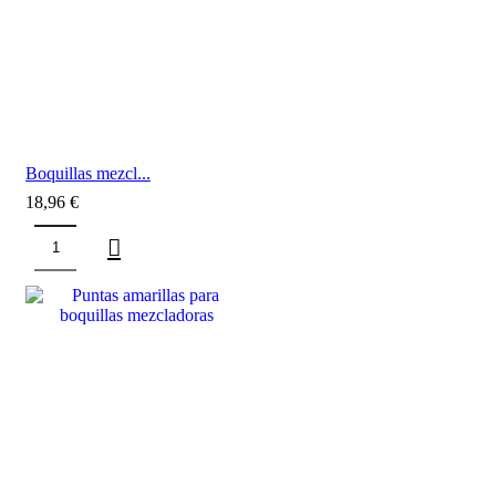
Boquillas mezcl...
18,96
€