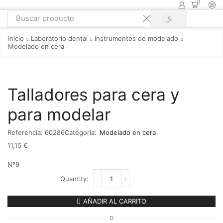
0
Inicio
Laboratorio dental
Instrumentos de modelado
Modelado en cera
Talladores para cera y
para modelar
Referencia:
60286
Categoría:
Modelado en cera
11,15
€
Nº9
AÑADIR AL CARRITO
O