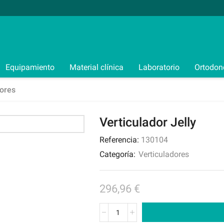
Equipamiento
Material clínica
Laboratorio
Ortodon
dores
Verticulador Jelly
Referencia:
130104
Categoría:
Verticuladores
296,96
€