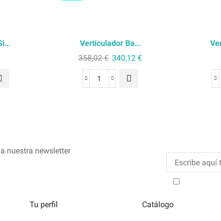
i...
Verticulador Ba...
Ver
358,02
€
340,12
€
a nuestra newsletter
He leído y
Tu perfil
Catálogo