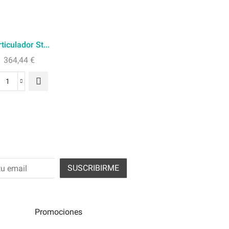
ticulador St...
364,44
€
 acepto los términos y condiciones
Promociones