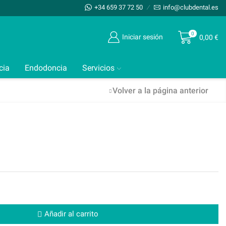
+34 659 37 72 50
info@clubdental.es
0
Iniciar sesión
0,00
€
cia
Endodoncia
Servicios
Volver a la página anterior
Añadir al carrito