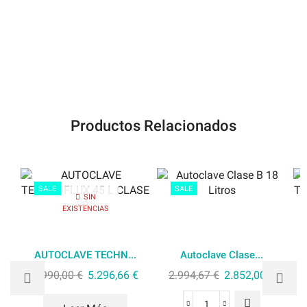
Productos Relacionados
SALE
SALE
SIN
EXISTENCIAS
AUTOCLAVE TECHN...
Autoclave Clase...
5.990,00
€
5.296,66
€
2.994,67
€
2.852,00
€