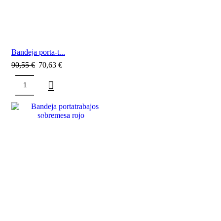
Bandeja porta-t...
90,55
€
70,63
€
SALE