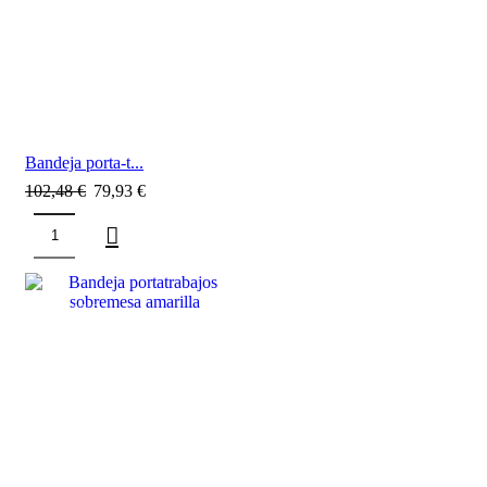
Bandeja porta-t...
102,48
€
79,93
€
SALE