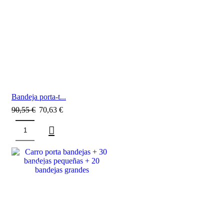
Bandeja porta-t...
90,55
€
70,63
€
SALE