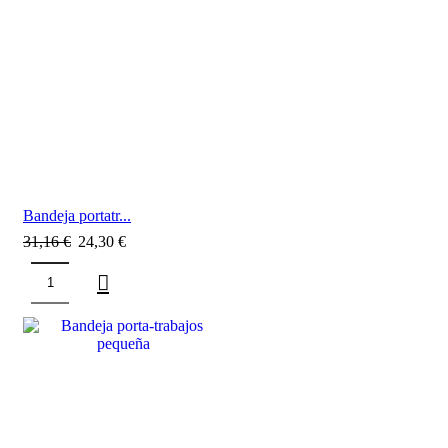
Bandeja portatr...
31,16
€
24,30
€
SALE