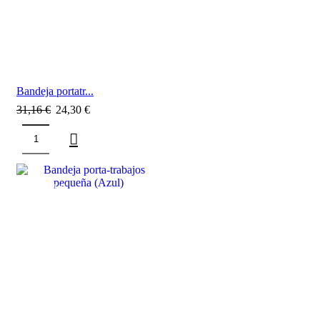
Bandeja portatr...
31,16
€
24,30
€
SALE