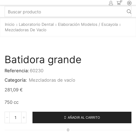
0
Inicio
Laboratorio Dental
Elaboración Modelos / Escayola
Mezcladoras De Vacío
Batidora grande
Referencia:
60230
Categoría:
Mezcladoras de vacío
281,09
€
750 cc
AÑADIR AL CARRITO
O