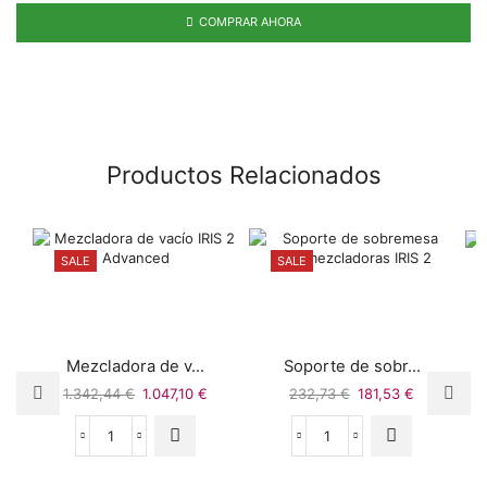
COMPRAR AHORA
Productos Relacionados
SALE
SALE
Mezcladora de v...
Soporte de sobr...
1.342,44
€
1.047,10
€
232,73
€
181,53
€