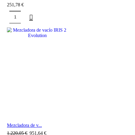
251,78
€
SALE
Mezcladora de v...
1.220,05
€
951,64
€