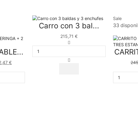
Sale
Carro con 3 bal...
33 disponi
215,71
€
ABLE...
CARRIT
2,47
€
24