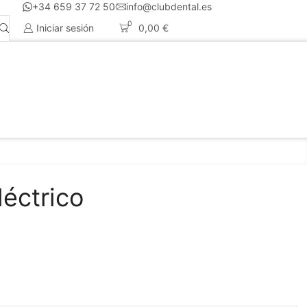
+34 659 37 72 50
info@clubdental.es
0
Iniciar sesión
0,00
€
léctrico