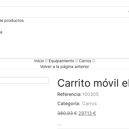
de productos
ca
Inicio
Equipamiento
Carros
Volver a la página anterior
Carrito móvil e
Referencia:
100305
Categoría:
Carros
380,93
€
297,13
€