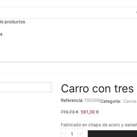
+3
de productos
ca
Carro con tres 
Referencia:
100306
Categoría:
Carros
719,73
€
561,39
€
Fabricado en chapa de acero y esmal