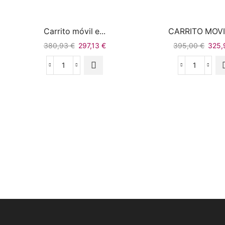
Carrito móvil e...
CARRITO MOVIL
380,93
€
297,13
€
395,00
€
325