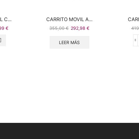
 C...
CARRITO MOVIL A...
CARR
,99
€
355,00
€
292,98
€
41
LEER MÁS