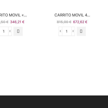
ITO MOVIL «...
CARRITO MOVIL 4...
9,50
€
346,21
€
815,00
€
672,62
€