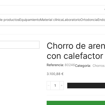
+3
de productos
Equipamiento
Material clínica
Laboratorio
Ortodoncia
Endo
Chorro de aren
con calefactor
Referencia:
80246
Categoría:
Chorros
3.100,88
€