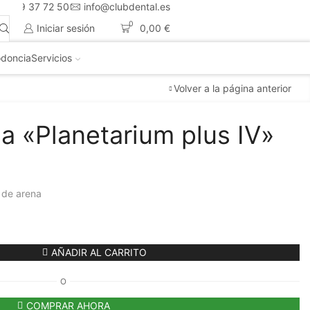
4 659 37 72 50
info@clubdental.es
0
Iniciar sesión
0,00
€
doncia
Servicios
Volver a la página anterior
a «Planetarium plus IV»
 de arena
AÑADIR AL CARRITO
O
COMPRAR AHORA