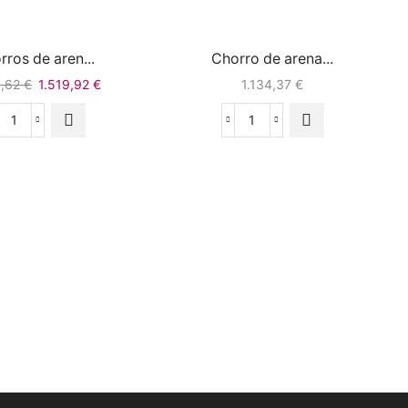
rros de aren...
Chorro de arena...
8,62
€
1.519,92
€
1.134,37
€