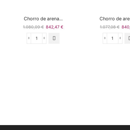
Chorro de arena...
Chorro de aren
1.080,09
€
842,47
€
1.077,08
€
840