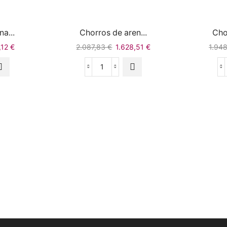
a...
Chorros de aren...
Cho
,12
€
2.087,83
€
1.628,51
€
1.94