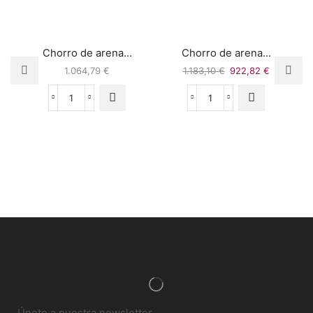
Chorro de arena...
Chorro de arena...
1.064,79
€
1.183,10
€
922,82
€
Únete a nuestra newsletter