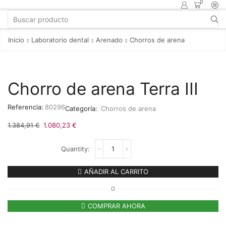
0
Inicio
Laboratorio dental
Arenado
Chorros de arena
Chorro de arena Terra III
Referencia:
80296
Categoría:
Chorros de arena
1.384,91
€
1.080,23
€
AÑADIR AL CARRITO
O
COMPRAR AHORA