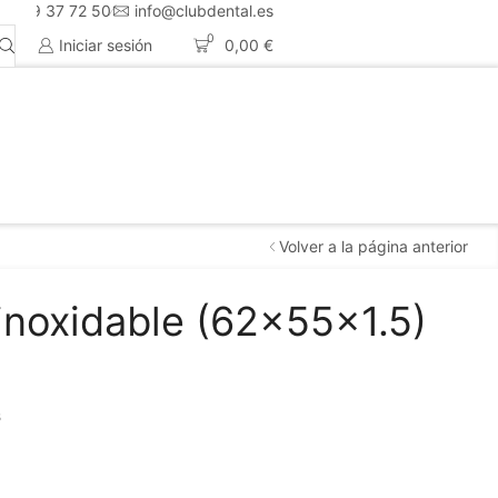
4 659 37 72 50
info@clubdental.es
0
Iniciar sesión
0,00
€
Volver a la página anterior
 inoxidable (62x55x1.5)
s