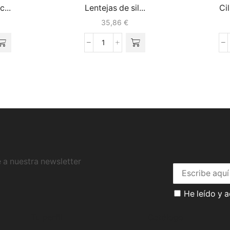
c...
Lentejas de sil...
Cil
35,86
€
 a nuestra newsletter
He leído y 
Tu perfil
Catálogo