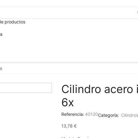
+3
de productos
ca
os
Cilindro acero
6x
Referencia:
40120
Categoría:
Cilindro
13,78
€