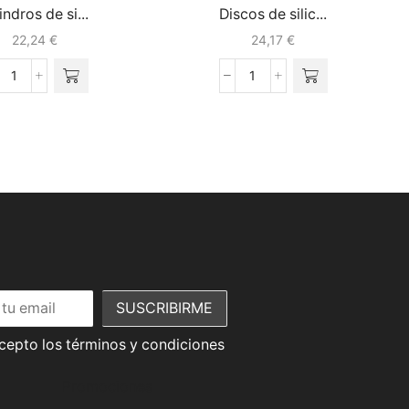
indros de si...
Discos de silic...
22,24
€
24,17
€
acepto los términos y condiciones
Promociones