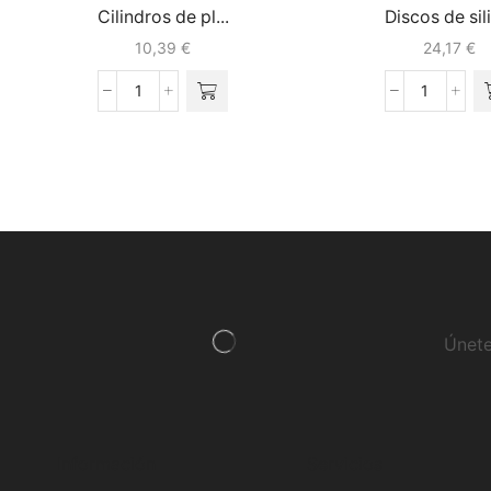
Cilindros de pl...
Discos de sili
10,39
€
24,17
€
Únete
Información
Servicios