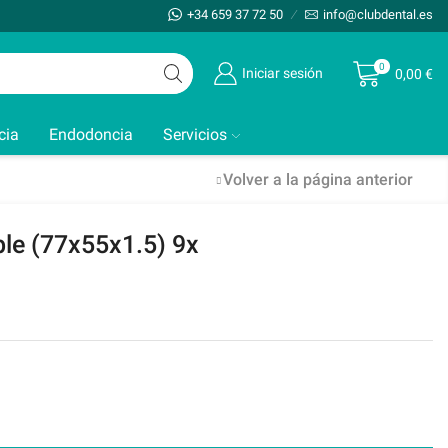
+34 659 37 72 50
info@clubdental.es
0
Iniciar sesión
0,00
€
cia
Endodoncia
Servicios
Volver a la página anterior
ble (77x55x1.5) 9x