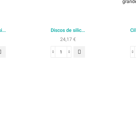
i...
Discos de silic...
Cil
24,17
€