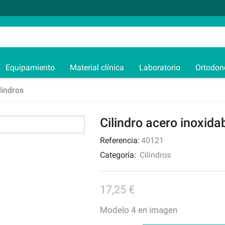
Equipamiento
Material clínica
Laboratorio
Ortodon
lindros
Cilindro acero inoxida
Referencia:
40121
Categoría:
Cilindros
17,25
€
Modelo 4 en imagen